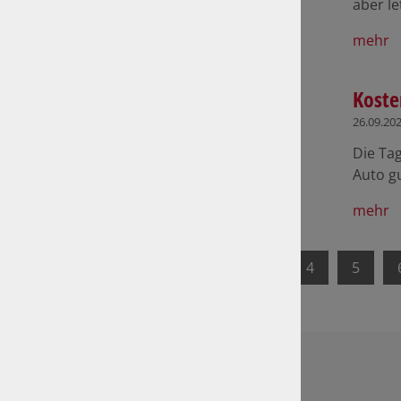
aber l
mehr
Koste
26.09.20
Die Ta
Auto gu
mehr
1
2
3
4
5