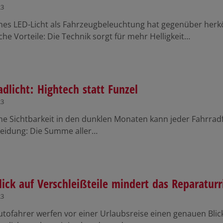
23
es LED-Licht als Fahrzeugbeleuchtung hat gegenüber her
che Vorteile: Die Technik sorgt für mehr Helligkeit…
adlicht: Hightech statt Funzel
23
ne Sichtbarkeit in den dunklen Monaten kann jeder Fahrradf
leidung: Die Summe aller…
lick auf Verschleißteile mindert das Reparaturr
23
utofahrer werfen vor einer Urlaubsreise einen genauen Blick