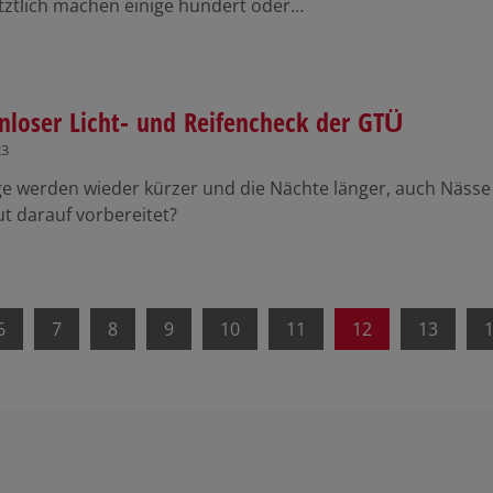
etztlich machen einige hundert oder…
nloser Licht- und Reifencheck der GTÜ
23
ge werden wieder kürzer und die Nächte länger, auch Nässe 
t darauf vorbereitet?
6
7
8
9
10
11
12
13