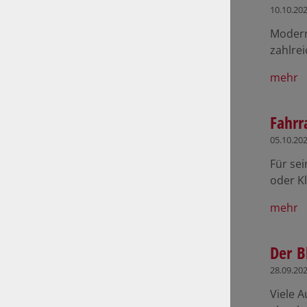
10.10.20
Modern
zahlrei
mehr
Fahrr
05.10.20
Für sei
oder K
mehr
Der B
28.09.20
Viele A