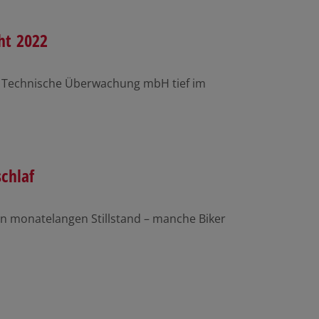
ht 2022
ür Technische Überwachung mbH tief im
chlaf
en monatelangen Stillstand – manche Biker