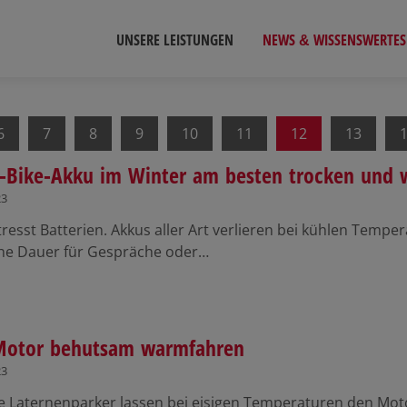
UNSERE LEISTUNGEN
NEWS & WISSENSWERTES
6
7
8
9
10
11
12
13
-Bike-Akku im Winter am besten trocken und 
23
tresst Batterien. Akkus aller Art verlieren bei kühlen Tempe
he Dauer für Gespräche oder…
Motor behutsam warmfahren
23
 Laternenparker lassen bei eisigen Temperaturen den Moto