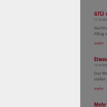
GTÜ v
17.10.20
Nachha
Alltag
mehr
Etwas
12.10.20
Das We
stelle
mehr
Mehr 