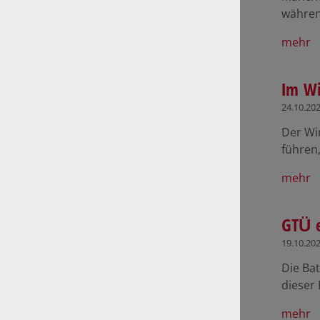
während
mehr
Im Wi
24.10.20
Der Win
führen
mehr
GTÜ e
19.10.20
Die Bat
dieser
mehr