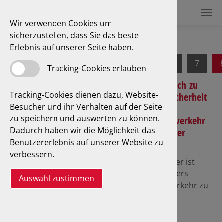
Wir verwenden Cookies um
sicherzustellen, dass Sie das beste
Erlebnis auf unserer Seite haben.
1
2
3
4
5
6
7
Tracking-Cookies erlauben
Spielerisch zu
Tracking-Cookies dienen dazu, Website-
mehr Sicherheit
Besucher und ihr Verhalten auf der Seite
im
zu speichern und auswerten zu können.
Straßenverkehr
Dadurch haben wir die Möglichkeit das
für Kinder
Benutzererlebnis auf unserer Website zu
29.08.2024
verbessern.
Für Kinder ist
eine erfolgreiche Verkehrserziehung besonders
Auswahl zustimmen
bedeutsam, um ihre Sicherheit im Straßenverkehr zu
steigern. Ganz wichtig dabei, betont…
mehr