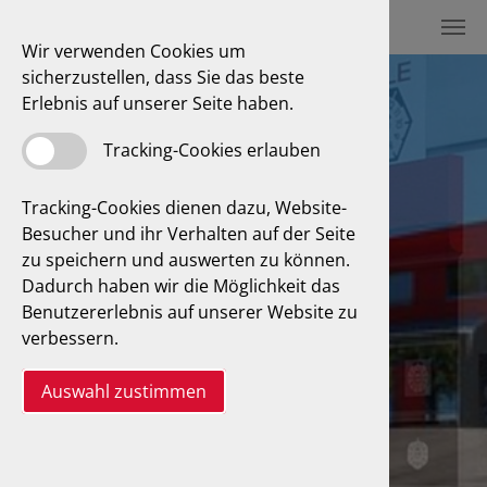
Wir verwenden Cookies um
sicherzustellen, dass Sie das beste
Erlebnis auf unserer Seite haben.
Tracking-Cookies erlauben
Tracking-Cookies dienen dazu, Website-
Besucher und ihr Verhalten auf der Seite
zu speichern und auswerten zu können.
Dadurch haben wir die Möglichkeit das
Benutzererlebnis auf unserer Website zu
verbessern.
Auswahl zustimmen