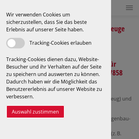
Wir verwenden Cookies um
sicherzustellen, dass Sie das beste
Einzelgenehmigung für Neufahrzeuge
Erlebnis auf unserer Seite haben.
Tracking-Cookies erlauben
Tracking-Cookies dienen dazu, Website-
Nationale Einzelbetriebserlaubnis für
Besucher und ihr Verhalten auf der Seite
Neufahrzeuge gemäß VO (EU) 2018/858
zu speichern und auswerten zu können.
Art. 45
Dadurch haben wir die Möglichkeit das
Benutzererlebnis auf unserer Website zu
verbessern.
Fahrzeuge der Klassen M (Pkw), N (Nutzfahrzeug) und
O (Anhänger), die
Auswahl zustimmen
nicht in Serie hergestellt werden (z. B. Eigenbau-
Anhänger),
aus einem Drittland importiert wurden (z. B.