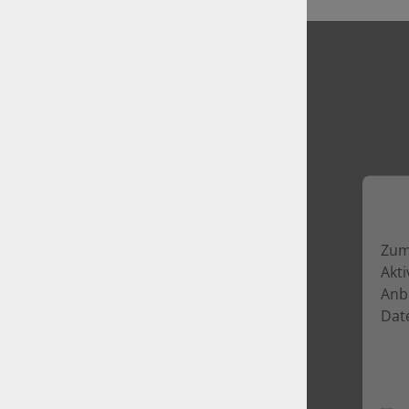
Zum 
Akt
Anb
Dat