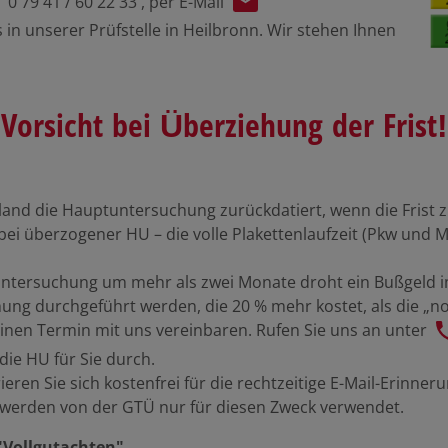
0 79 41 / 60 22 33
, per E-Mail
 in unserer Prüfstelle in Heilbronn. Wir stehen Ihnen
Vorsicht bei Überziehung der Frist!
esland die Hauptuntersuchung zurückdatiert, wenn die Fris
ei überzogener HU – die volle Plakettenlaufzeit (Pkw und M
tersuchung um mehr als zwei Monate droht ein Bußgeld im F
ung durchgeführt werden, die 20 % mehr kostet, als die „no
 einen Termin mit uns vereinbaren. Rufen Sie uns an unter
ie HU für Sie durch.
ieren Sie sich kostenfrei für die rechtzeitige E-Mail-Erinn
 werden von der GTÜ nur für diesen Zweck verwendet.
"Vollgutachten"