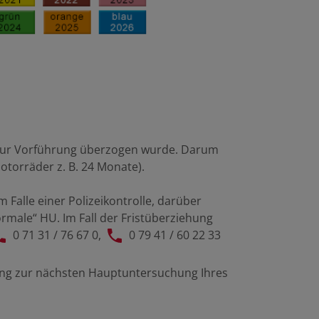
t zur Vorführung überzogen wurde. Darum
otorräder z. B. 24 Monate).
alle einer Polizeikontrolle, darüber
rmale“ HU. Im Fall der Fristüberziehung
0 71 31 / 76 67 0
,
0 79 41 / 60 22 33
erung zur nächsten Hauptuntersuchung Ihres