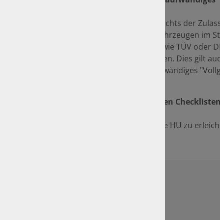
Mit der "Neuordnung des Rechts der Zulas
Zulassungsverfahren von Fahrzeugen im St
(neben Prüforganisationen wie TÜV oder D
gemäß § 29 StVZO (HU) prüfen. Dies gilt auc
Wiederzulassung - ohne aufwändiges "Voll
Sicher durch die HU - mit den Checkliste
Um Ihnen den Weg durch die HU zu erleicht
herunter!