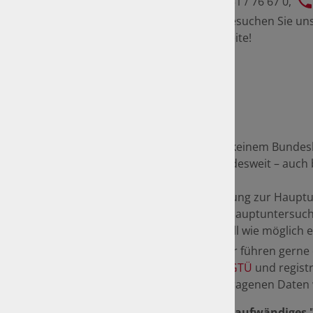
Telefonisch unter
0 71 31 / 76 67 0
,
info@stephansv.de
- oder besuchen Sie uns
gerne mit Rat und Tat zur Seite!
Seit dem 1. Juli 2012 wird in keinem Bund
erhalten die Fahrzeuge bundesweit – auch b
Bei Überziehen der Vorführung zur Hauptun
hinaus muss eine vertiefte Hauptuntersuch
sollten Sie deshalb so schnell wie möglich
oder kommen sie vorbei. Wir führen gerne d
Nutzen Sie den
Service der GTÜ
und registr
Fahrzeuges. Die dort eingetragenen Daten
Nachweis einer HU ersetzt aufwändiges 