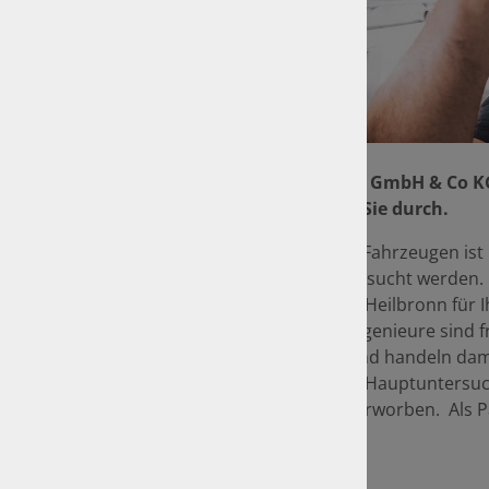
Foto: GTÜ
INGENIEURBÜRO STEPHAN GmbH & Co KG fü
"Abgasuntersuchung" für Sie durch.
Die Hauptuntersuchung an Fahrzeugen ist i
Fahrzeuge regelmäßig untersucht werden. 
STEPHAN GmbH & Co KG in Heilbronn für Ihr
Plakette) an. Die GTÜ-Prüfingenieure sind
Rechnung der GTÜ durch und handeln dami
GmbH & Co KG befähigt die Hauptuntersuch
Ausbildung und Erfahrung erworben. Als P
Stand.