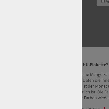
A
Unser Tipp: Wie lese ich die HU-Plakette?
Damit Sie nicht irgendwann eine Mängelkar
vorfinden, achten Sie auf die Daten die Ih
anzeigt. Darauf zu erkennen ist der Monat
Hauptuntersuchung erforderlich ist. Die Fa
der Fälligkeit. Die Abfolge der Farben wied
weitere Fragen.