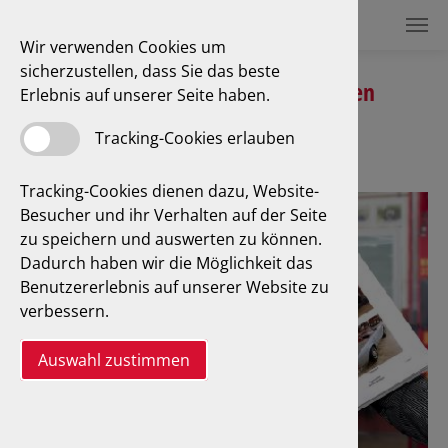
Wir verwenden Cookies um
sicherzustellen, dass Sie das beste
Wertgutachten fürs Schätzchen
Erlebnis auf unserer Seite haben.
Tracking-Cookies erlauben
Tracking-Cookies dienen dazu, Website-
Besucher und ihr Verhalten auf der Seite
zu speichern und auswerten zu können.
Dadurch haben wir die Möglichkeit das
Benutzererlebnis auf unserer Website zu
verbessern.
Auswahl zustimmen